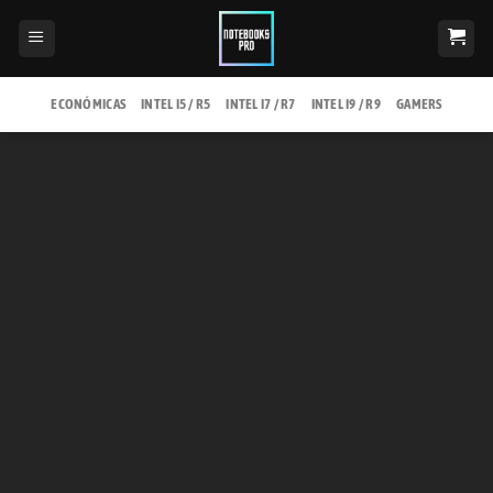
Saltar
al
contenido
ECONÓMICAS
INTEL I5 / R5
INTEL I7 / R7
INTEL I9 / R9
GAMERS