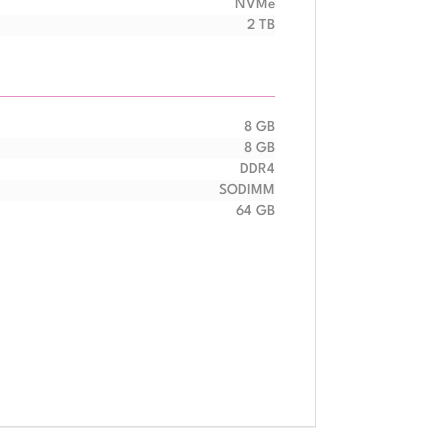
NVMe
2 TB
8 GB
8 GB
DDR4
SODIMM
64 GB