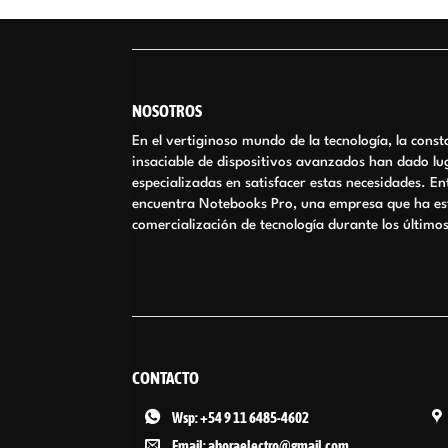
era:
es:
$5.528.000.
$4.700.000.
NOSOTROS
En el vertiginoso mundo de la tecnología, la cons
insaciable de dispositivos avanzados han dado lu
especializadas en satisfacer estas necesidades. E
encuentra Notebooks Pro, una empresa que ha est
comercialización de tecnología durante los último
CONTACTO
Wsp: +54 9 11 6485-4602
Email: ahoraelectro@gmail.com