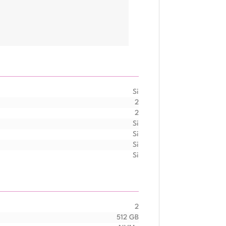
Si
2
2
Si
Si
Si
Si
2
512 GB