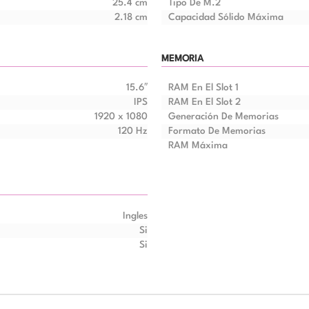
25.4 cm
Tipo De M.2
2.18 cm
Capacidad Sólido Máxima
MEMORIA
15.6″
RAM En El Slot 1
IPS
RAM En El Slot 2
1920 x 1080
Generación De Memorias
120 Hz
Formato De Memorias
RAM Máxima
Ingles
Si
Si