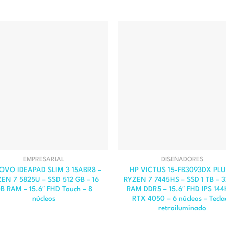
EMPRESARIAL
DISEÑADORES
OVO IDEAPAD SLIM 3 15ABR8 –
HP VICTUS 15-FB3093DX PLU
EN 7 5825U – SSD 512 GB – 16
RYZEN 7 7445HS – SSD 1 TB – 
B RAM – 15.6″ FHD Touch – 8
RAM DDR5 – 15.6″ FHD IPS 144
núcleos
RTX 4050 – 6 núcleos – Tecl
retroiluminado