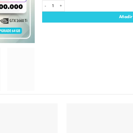
MSI GF65 THIN 10SDR - i7-10750H - 512 SSD - 16 GB RA
Añadir 