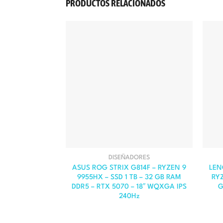
PRODUCTOS RELACIONADOS
DISEÑADORES
ASUS ROG STRIX G814F – RYZEN 9
LEN
9955HX – SSD 1 TB – 32 GB RAM
RYZ
DDR5 – RTX 5070 – 18″ WQXGA IPS
G
240Hz
El
El
precio
precio
original
actual