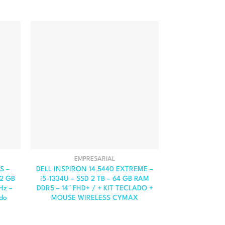
EMPRESARIAL
EMP
S –
DELL INSPIRON 14 5440 EXTREME –
ASUS VIVOBOOK
32 GB
i5-1334U – SSD 2 TB – 64 GB RAM
– SSD 512 GB –
Hz –
DDR5 – 14″ FHD+ / + KIT TECLADO +
– 1
ado
MOUSE WIRELESS CYMAX
El
El
precio
precio
original
actual