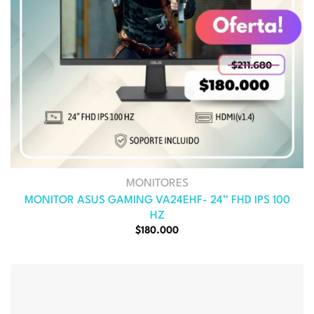
MONITORES
MONITOR ASUS GAMING VA24EHF- 24” FHD IPS 100
HZ
El
El
$
180.000
precio
precio
original
actual
era:
es:
$211.680.
$180.000.