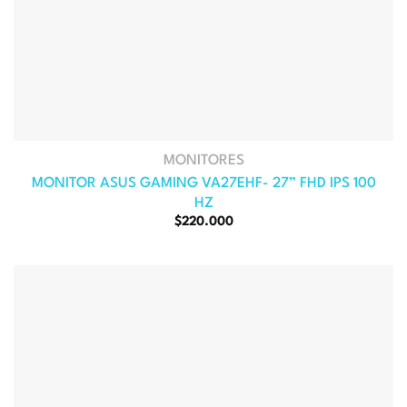
MONITORES
MONITOR ASUS GAMING VA27EHF- 27” FHD IPS 100
HZ
El
El
$
220.000
precio
precio
original
actual
era:
es:
$259.000.
$220.000.