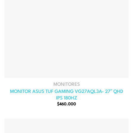
MONITORES
MONITOR ASUS TUF GAMING VG27AQL3A- 27″ QHD
IPS 180HZ
El
El
$
460.000
precio
precio
original
actual
era:
es:
$541.000.
$460.000.