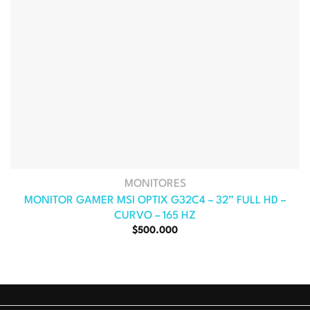
MONITORES
MONITOR GAMER MSI OPTIX G32C4 – 32” FULL HD –
CURVO – 165 HZ
El
El
$
500.000
precio
precio
original
actual
era:
es:
$588.000.
$500.000.