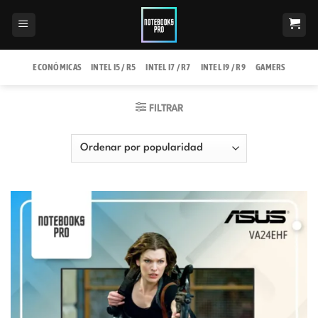
Saltar
al
contenido
ECONÓMICAS
INTEL I5 / R5
INTEL I7 / R7
INTEL I9 / R9
GAMERS
FILTRAR