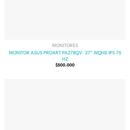
MONITORES
MONITOR ASUS PROART PA278QV- 27” WQHD IPS 75
HZ
El
El
$
500.000
precio
precio
original
actual
era:
es:
$588.000.
$500.000.