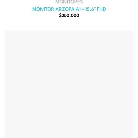
MONITORES
MONITOR ARZOPA A1 – 15.6″ FHD
El
El
$
250.000
precio
precio
original
actual
era:
es:
$340.000.
$250.000.