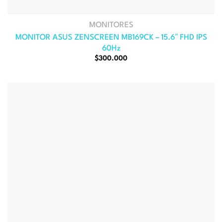
MONITORES
MONITOR ASUS ZENSCREEN MB169CK – 15.6″ FHD IPS
60Hz
El
El
$
300.000
precio
precio
original
actual
era:
es:
$353.000.
$300.000.