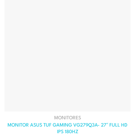
MONITORES
MONITOR ASUS TUF GAMING VG279Q3A- 27″ FULL HD
IPS 180HZ