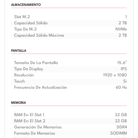
ALMACENAMIENTO
Slot M.2
1
Capacidad Sólido
2 TB
Tipo De M.2
NVMe
Capacidad Sólido Máxima
2 TB
PANTALLA
Tamaño De La Pantalla
15.6″
Tipo De Display
IPS
Resolución
1920 x 1080
Touch
Si
Frecuencia De Actualización
60 Hz
MEMORIA
RAM En El Slot 1
32 GB
RAM En El Slot 2
32 GB
Generación De Memorias
DDR4
Formato De Memorias
SODIMM