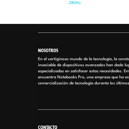
240Hz
El
El
precio
precio
original
actual
era:
es:
$5.528.000.
$4.700.000.
NOSOTROS
En el vertiginoso mundo de la tecnología, la cons
insaciable de dispositivos avanzados han dado lu
especializadas en satisfacer estas necesidades. E
encuentra Notebooks Pro, una empresa que ha est
comercialización de tecnología durante los último
CONTACTO