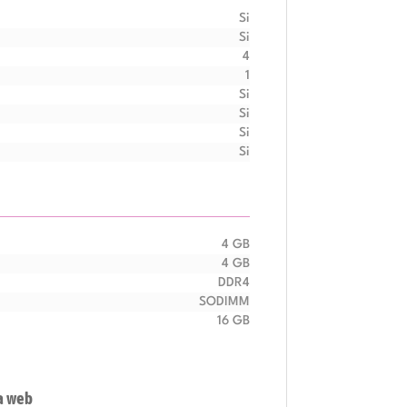
Si
Si
4
1
Si
Si
Si
Si
4 GB
4 GB
DDR4
SODIMM
16 GB
a web