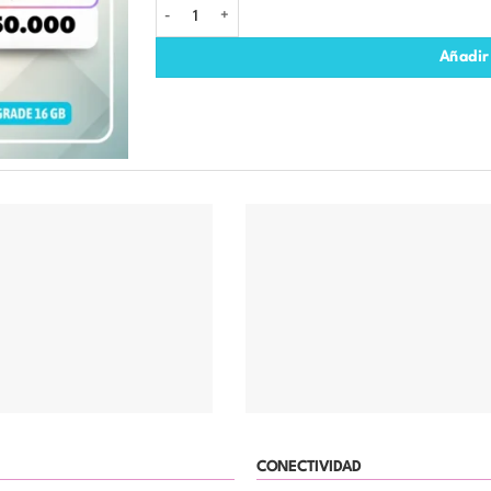
MINI PC CYMAX TK 11– I3 - 1115G4 – SSD 128 GB – 8 GB
Añadir 
CONECTIVIDAD