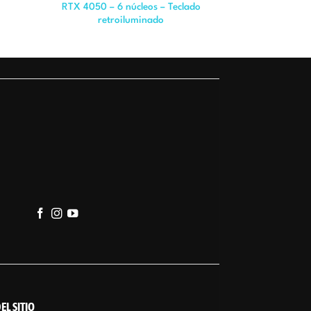
RTX 4050 – 6 núcleos – Teclado
retroiluminado
EL SITIO