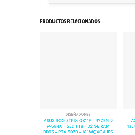
$765.000.
$650.000.
PRODUCTOS RELACIONADOS
DISEÑADORES
ASUS ROG STRIX G814F – RYZEN 9
A
9955HX – SSD 1 TB – 32 GB RAM
133
DDR5 – RTX 5070 – 18″ WQXGA IPS