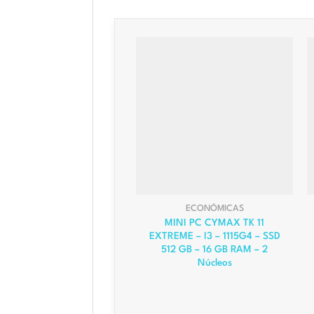
ECONÓMICAS
MINI PC CYMAX TK 11
EXTREME – I3 – 1115G4 – SSD
512 GB – 16 GB RAM – 2
Núcleos
El
El
precio
precio
original
actual
era:
es: