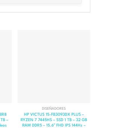
DISEÑADORES
EMP
BR8
HP VICTUS 15-FB3093DX PLUS –
MSI SUMMIT E
 TB –
RYZEN 7 7445HS – SSD 1 TB – 32 GB
Ultra 7 155H 
leos
RAM DDR5 – 15.6″ FHD IPS 144Hz –
DDR5 – 13