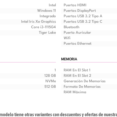
Intel
Puertos HDMI
Windows 11
Puertos DisplayPort
Integrado
Puertos USB 3.2 Tipo A
Intel Iris Xe Graphics
Puertos USB 3.2 Tipo C
Core i3-1115G4
Bluetooth
Tiger Lake
Puerto Auricular
Wifi
Puertos Ethernet
MEMORIA
1
RAM En El Slot 1
128 GB
RAM En El Slot 2
NVMe
Generación De Memorias
512 GB
Formato De Memorias
RAM Máxima
modelo tiene otras variantes con descuentos y ofertas de
nuestr